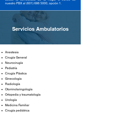
nuestro PBX al
(601) 686 5000
, opción 1.
Servicios Ambulatorios
Anestesia
Cirugía General
Neurocirugía
Pediatría
Cirugía Plástica
Ginecología
Radiología
Otorrinolaringología
Ortopedia y traumatología
Urología
Medicina Familiar
Cirugía pediátrica