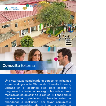
Una vez hayas completado tu egreso, te invitamos
a que te dirijas a la Oficina de Consulta Externa,
ubicada en el segundo piso, para solicitar y
programar tu cita de control según las indicaciones
médicas antes de salir de la clínica. Si tienes algún
inconveniente o prefieres no hacerlo antes de
abandonar la institución, por favor, comunícate
desde la comodidad de tu hogar a través de