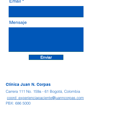
Email
Mensaje
Enviar
Clínica Juan N. Corpas
Carrera 111 No. 159a - 61 Bogotá, Colombia
coord_experienciapaciente@juanncorpas.com
PBX:
686 5000