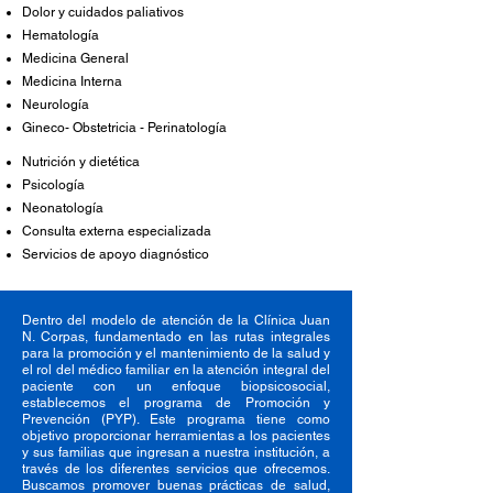
Dolor y cuidados paliativos
Hematología
Medicina General
Medicina Interna
Neurología
Gineco- Obstetricia - Perinatología
Nutrición y dietética
Psicología
Neonatología
Consulta externa especializada
Servicios de apoyo diagnóstico
Dentro del modelo de atención de la Clínica Juan
N. Corpas, fundamentado en las rutas integrales
para la promoción y el mantenimiento de la salud y
el rol del médico familiar en la atención integral del
paciente con un enfoque biopsicosocial,
establecemos el programa de Promoción y
Prevención (PYP). Este programa tiene como
objetivo proporcionar herramientas a los pacientes
y sus familias que ingresan a nuestra institución, a
través de los diferentes servicios que ofrecemos.
Buscamos promover buenas prácticas de salud,