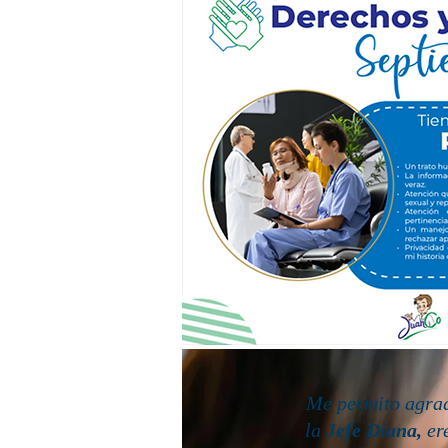
Me permito agrade
la
Jefe Diana,
er