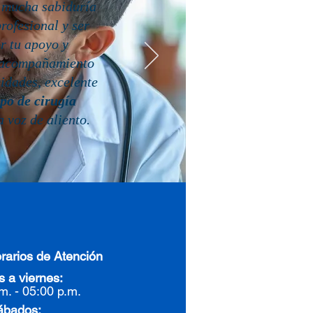
e mucha sabiduría
profesional y ser
or tu apoyo y
y acompañamiento
icidades, excelente
po de cirugía
a voz de aliento.
rarios de Atención
 a viernes:
m. - 05:00 p.m.
ábados: