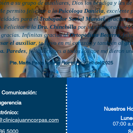
bién a su grupo de auxiliares, Dios los bendiga y les d
Me permito felicitar a la
Psicóloga Daniela
, excelente 
icidades para el
Trabajador Social Manuel
, gracias p
 Felicitar a la
Dra. Chinchilla
por su colaboración 
gracias. Infinitas gracias al
Ortopedista Becerra
, fel
sar el auxiliar
, te llevo en mi corazón y también al
gru
a. Paredes
, felicitaciones a todos los que me dieron un
Pte. María Paula Aponte González. Abril del 2025
e Comunicación:
gerencia
Nuestros Ho
ctrónico:
Lunes
@clinicajuanncorpas.com
07:00 a.
686 5000
S