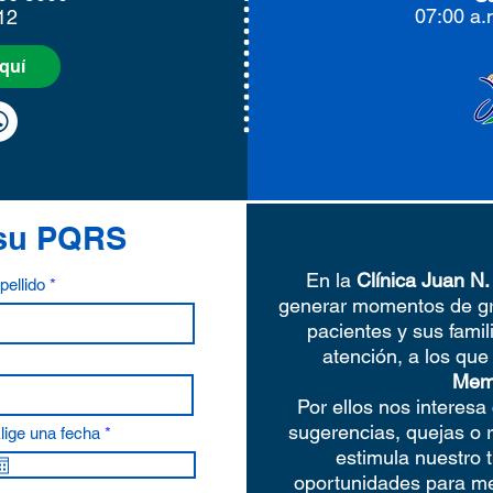
07:00 a.
12
quí
 su PQRS
En la
Clínica Juan N
pellido
generar momentos de gr
pacientes y sus famil
atención, a los qu
Mem
Por ellos nos interesa 
sugerencias, quejas o 
r
lige una fecha
*
e
estimula nuestro t
q
oportunidades para mej
u