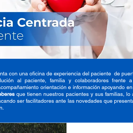
ta con una oficina de experiencia del paciente de puer
lución al paciente, familia y colaboradores frente
acompañamiento orientación e información apoyando en
eberes
que tienen nuestros pacientes y sus familias, lo
uscando ser facilitadores ante las novedades que presenta
n.