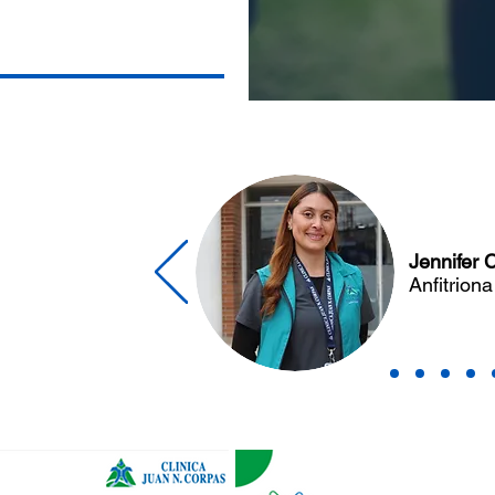
po
Jennifer 
del
Anfitriona