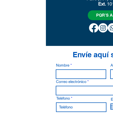
Ext.
10
PQR'S A
Envíe aquí
Nombre
A
Correo electrónico
Teléfono
E