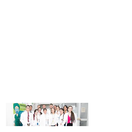
Inauguración convenio
"Brazos Abiertos para
una Niñez Protegida"
en colaboración con la
Registraduría Nacional del Estado Civil.