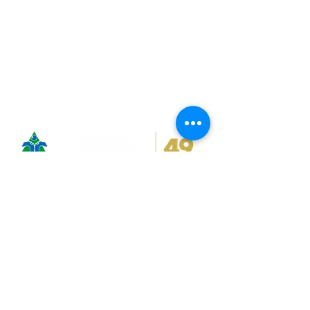
PBX:
(601) 686 5000
E-mail:
coord_experienciapaciente@clinicaju
anncorpas.com
Síguenos en:
​Trabaje con nosotros
Peticiones, quejas y reclamos
Contacto
Declaración política ambiental
Línea ética
Política de tratamiento de datos personales
Referencia y Contrarreferencia:
Fijo:
(601) 6865000
ext: 1076
referencia@clinicajuanncorpas.com