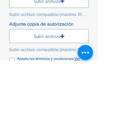
Subir archivo
Subir archivo compatible (máximo 15 MB)
Adjunte copia de autorización
Subir archivo
Subir archivo compatible (máximo 15 MB)
Acepto los términos y condiciones
Ver
Términos de Uso
Enviar
PBX:
(601) 686 5000
E-mail:
coord_experienciapaciente@clinic
ajuanncorpas.com
Síguenos en: