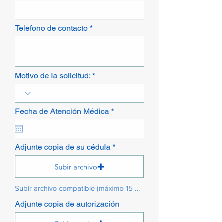
Telefono de contacto
Motivo de la solicitud:
r
Fecha de Atención Médica
*
e
q
u
i
Adjunte copia de su cédula
r
e
d
Subir archivo
Subir archivo compatible (máximo 15 MB)
Adjunte copia de autorización