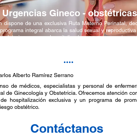
Urgencias Gineco - obstétrica
ón dispone de una exclusiva Ruta Materno Perinatal, de
programa integral abarca la salud sexual y reproductiva 
bulatorias como hospitalizadas que presenten di
se encuentren en estado de embarazo.
Carlos Alberto Ramírez Serrano
so de médicos, especialistas y personal de enfermerí
ral de Ginecología y Obstetricia. Ofrecemos atención co
de hospitalización exclusiva y un programa de promo
iesgo obstétrico.
Contáctanos