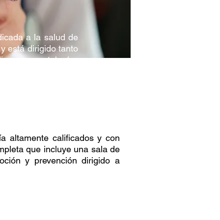
s
dicada a la salud de
y está dirigido tanto
versas patologías
a altamente calificados y con
mpleta que incluye una sala de
ción y prevención dirigido a