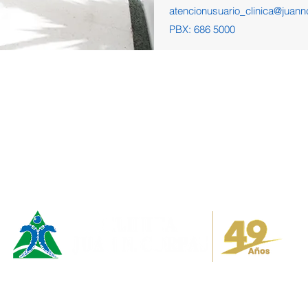
atencionusuario_clinica@juan
PBX: 686 5000
Notificaciones Gene
notificaciones_judi