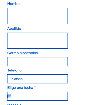
Nombre
Apellido
Correo electrónico
Teléfono
r
Elige una fecha
*
e
q
u
i
Mensaje