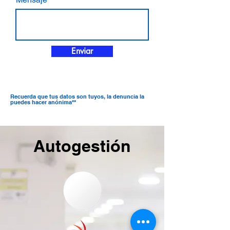
r
e
d
Enviar
Recuerda que tus datos son tuyos, la denuncia la
puedes hacer anónima**
Autogestión