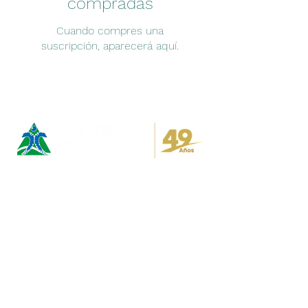
compradas
Cuando compres una
suscripción, aparecerá aquí.
​Trabaje con nosotros
Peticiones, quejas y reclamos
Contacto
Declaración política ambiental
Línea ética
Política de tratamiento de datos personales
Referencia y Contrarreferencia:
Fijo:
(601) 6865000
ext: 1076
referencia@clinicajuanncorpas.com