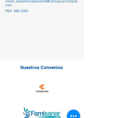
coord_experienciapaciente@clinicajuanncorpas.
com
PBX:
686 5000
Nuestros Convenios