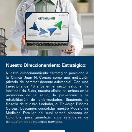
Nuestro Direccionamiento Estratégico:
Nuestro direccionamiento estratégico posiciona a
la Clínica Juan N. Corpas como una institución
privada de carácter docente-asistencial. Con una
trayectoria de 48 años en el sector salud en la
localidad de Suba, nuestra clínica se enfoca en la
promoción de la salud, la prevención y la
rehabilitación de enfermedades. Siguiendo la
filosofía de nuestro fundador, el Dr. Jorge Piñeros
Corpas, buscamos consolidar nuestro Modelo de
Medicina Familiar, del cual somos pioneros en
Colombia, para garantizar altos estándares de
calidad en todos nuestros servicios.